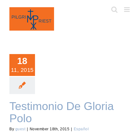
Skip
to
content
18
11, 2015
Testimonio De Gloria
Polo
By
guest
|
November 18th, 2015
|
Español