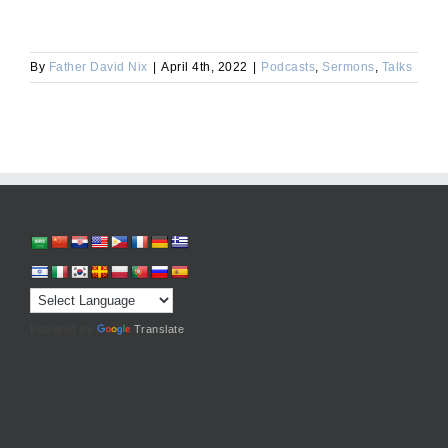
By
Father David Nix
|
April 4th, 2022
|
Podcasts
,
Sermons
,
Talks
Powered by
Translate